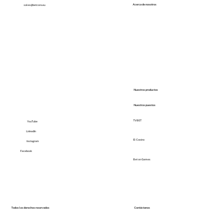
Acerca de nosotros
sales@betcore.eu
Nuestros productos
Nuestros puestos
TVBET
YouTube
LinkedIn
El Casino
Instagram
Facebook
Bet on Games
Todos los derechos reservados
Contáctanos