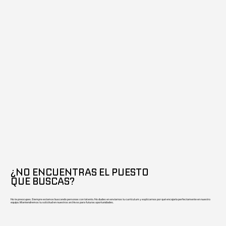
¿NO ENCUENTRAS EL PUESTO
QUE BUSCAS?
No te preocupes. Siempre estamos buscando personas con talento. No dudes en enviarnos tu currículum y explicarnos por qué encajaría perfectamente en nuestro
equipo. Mantendremos tu solicitud en nuestros archivos para futuras oportunidades.