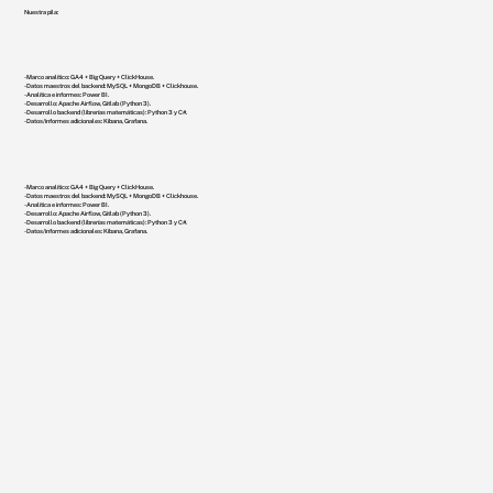
Nuestra pila:
- Marco analítico: GA4 + Big Query + ClickHouse.
- Datos maestros del backend: MySQL + MongoDB + Clickhouse.
- Analítica e informes: Power BI.
- Desarrollo: Apache Airflow, Gitlab (Python 3).
- Desarrollo backend (librerías matemáticas): Python 3 y C#.
- Datos/informes adicionales: Kibana, Grafana.
- Marco analítico: GA4 + Big Query + ClickHouse.
- Datos maestros del backend: MySQL + MongoDB + Clickhouse.
- Analítica e informes: Power BI.
- Desarrollo: Apache Airflow, Gitlab (Python 3).
- Desarrollo backend (librerías matemáticas): Python 3 y C#.
- Datos/informes adicionales: Kibana, Grafana.