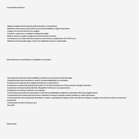
Lo que tienes que hacer:
- Dirigir un equipo interfuncional de análisis de datos y matemáticas.
- Mantener, perfeccionar y desarrollar nuevas funcionalidades y lógica empresarial.
- Integrar con servicios de terceros, equipos.
- Planificar, supervisar y coordinar el trabajo del equipo.
- Motivar, animar y ayudar al equipo en la realización de las tareas.
- Comunicarse con la dirección de la empresa a nivel técnico y organizativo (STO, SRO, etc.).
- Mantener el backlog del equipo, control de calidad de las tareas completadas.
Qué experiencia, conocimientos y cualidades se necesitan:
- Alto grado de autonomía, responsabilidad y experiencia en funciones de jefe de equipo.
- Disposición para tomar decisiones y asumir la responsabilidad de los resultados.
- Experiencia en la gestión de un equipo de analítica y/o matemáticas.
- Experiencia y comprensión de backend (Python 3, C#, .Net Framework) y/o frame analytics (Google Analytics).
- Experiencia con bases de datos MySQL, MongoDB, ClickHouse o sus equivalentes.
- Experiencia con Airflow, Power BI o sus análogos.
- Conocimientos profundos de matemáticas (teoría de la probabilidad, estadística, matemáticas discretas, álgebra lineal).
- Comprensión de las tareas de Data Science y Machine Learning (clustering, modelos predictivos, redes neuronales).
- Comprensión del valor empresarial de trabajar con datos, capacidad para asignar tareas y planificar el trabajo en equipo en función de maximizar el beneficio
empresarial.
- Conocimientos de Git, Confluence, Jira.
- Ruso B2+
Nuestra pila: