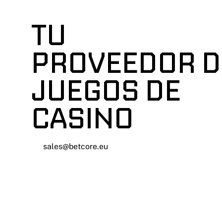
TU
PROVEEDOR D
JUEGOS DE
CASINO
sales@betcore.eu