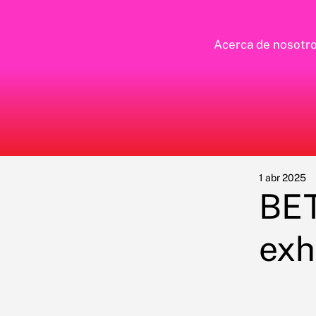
Acerca de nosotr
1 abr 2025
BET
exh