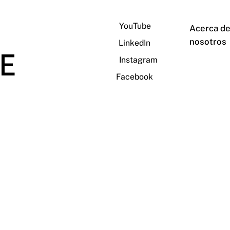
YouTube
Acerca d
nosotros
LinkedIn
E
Instagram
Facebook