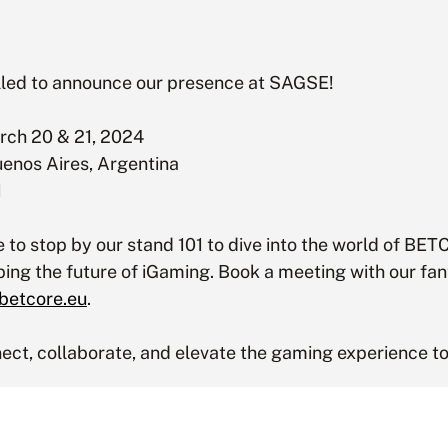
illed to announce our presence at SAGSE!
ch 20 & 21, 2024
enos Aires, Argentina
1
 to stop by our stand 101 to dive into the world of BE
ping the future of iGaming. Book a meeting with our fan
betcore.eu
.
nect, collaborate, and elevate the gaming experience t