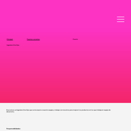
Principal
Puestos vacantes
Puesto
Ingeniero DevOps
Buscamos un Ingeniero DevOps que se incorpore a nuestro equipo y trabaje con nosotros para mejorar los productos en los que trabaja el equipo de
desarrollo.
Responsabilidades: