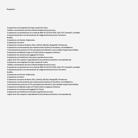
Requisitos:
- Experiencia como ingeniero DevOps a partir de 3 años.
- Sólidos conocimientos de Linux (Ubuntu/Debian/Amazon Linux).
- Experiencia con plataformas en la nube de AWS (EC2, EKS, RDS, ALB, VPC, Route53, Lambda).
- Experiencia práctica con herramientas de código de infraestructura: Terraform,
Ansible.
- Experiencia con Docker, Kubernetes.
- Experiencia con Helm.
- Experiencia con bases de datos: SQL y NoSQL (MySQL, MongoDB, Clickhouse).
- Experiencia con herramientas de monitorización: Grafana, Prometheus, VictoriaMetrics.
- Conocimiento de sistemas CI/CD, principalmente GitLab CI, pero también ArgoCD para GitOps.
- Experiencia escribiendo scripts en Python, Bash o lenguajes similares.
- Experiencia con sistemas de logging: ELK Stack.
- Experiencia con HashiCorp Vault para la gestión de secretos.
- Inglés nivel A2 o superior (capacidad de lectura de documentación, correspondencia).
- Experiencia como ingeniero DevOps a partir de 3 años.
- Sólidos conocimientos de Linux (Ubuntu/Debian/Amazon Linux).
- Experiencia con plataformas en la nube de AWS (EC2, EKS, RDS, ALB, VPC, Route53, Lambda).
- Experiencia práctica con herramientas de código de infraestructura: Terraform,
Ansible.
- Experiencia con Docker, Kubernetes.
- Experiencia con Helm.
- Experiencia con bases de datos: SQL y NoSQL (MySQL, MongoDB, Clickhouse).
- Experiencia con herramientas de monitorización: Grafana, Prometheus, VictoriaMetrics.
- Conocimiento de sistemas CI/CD, principalmente GitLab CI, pero también ArgoCD para GitOps.
- Experiencia escribiendo scripts en Python, Bash o lenguajes similares.
- Experiencia con sistemas de logging: ELK Stack.
- Experiencia con HashiCorp Vault para la gestión de secretos.
- Inglés nivel A2 o superior (capacidad de lectura de documentación, correspondencia).