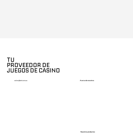
TU
PROVEEDOR DE
JUEGOS DE CASINO
Acerca de nosotros
sales@betcore.eu
Nuestros productos