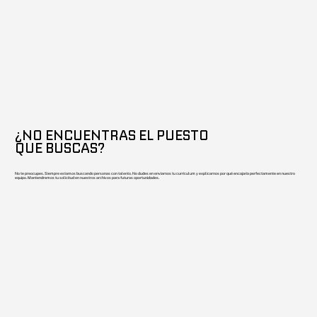
¿NO ENCUENTRAS EL PUESTO
QUE BUSCAS?
No te preocupes. Siempre estamos buscando personas con talento. No dudes en enviarnos tu currículum y explicarnos por qué encajaría perfectamente en nuestro
equipo. Mantendremos tu solicitud en nuestros archivos para futuras oportunidades.