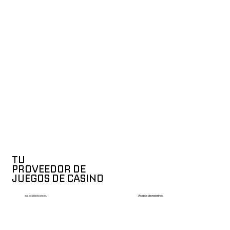
TU
PROVEEDOR DE
JUEGOS DE CASINO
Acerca de nosotros
sales@betcore.eu