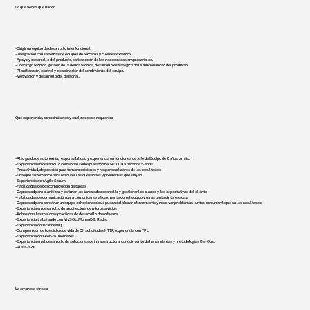
Lo que tienes que hacer:
- Dirigir un equipo de desarrollo interfuncional.
- Integración con sistemas de equipos de terceros y clientes externos.
- Apoyo y desarrollo del producto, satisfacción de las necesidades empresariales.
- Liderazgo técnico, gestión de la deuda técnica, desarrollo estratégico de la funcionalidad del producto.
- Planificación, control y coordinación del rendimiento del equipo.
- Motivación y desarrollo del personal.
Qué experiencia, conocimientos y cualidades se requieren:
- Alto grado de autonomía, responsabilidad y experiencia en funciones de Jefe de Equipo de 2 años o más.
- Experiencia en desarrollo comercial sobre plataforma .NET C# a partir de 5 años.
- Proactividad, disposición para tomar decisiones y responsabilizarse de los resultados.
- Enfoque sistemático para resolver las cuestiones y problemas que surjan.
- Experiencia con Agile Scrum
- Habilidades de descomposición de tareas
- Capacidad para planificar y estimar las tareas de desarrollo y gestionar los plazos y las expectativas del cliente
- Habilidades de comunicación para comunicarse eficazmente con el equipo y otras partes interesadas
- Capacidad para construir un equipo cohesionado que pueda colaborar eficazmente y resolver problemas juntos con un enfoque en los resultados
- Experiencia en desarrollo de arquitectura de microservicios
- Adhesión a las mejores prácticas de desarrollo de software.
- Experiencia trabajando con MySQL, MongoDB, Redis.
- Experiencia con RabbitMQ.
- Comprensión de los ciclos de vida de DI, solicitudes HTTP, experiencia con TPL.
- Experiencia con AWS/Kubernetes.
- Experiencia en el desarrollo de soluciones de infraestructura, conocimiento de herramientas y metodologías DevOps.
- Rusia - B2+
La empresa ofrece: