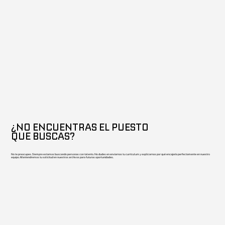
¿NO ENCUENTRAS EL PUESTO
QUE BUSCAS?
No te preocupes. Siempre estamos buscando personas con talento. No dudes en enviarnos tu currículum y explicarnos por qué encajaría perfectamente en nuestro
equipo. Mantendremos tu solicitud en nuestros archivos para futuras oportunidades.