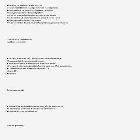
● Identificar los objetivos clave del producto.
Generar y validar hipótesis, investigar el mercado y la competencia.
● Comprometerse con socios y SC potenciales y existentes.
● Crear y mantener la hoja de ruta del producto.
Priorizar las tareas en función de las métricas clave del negocio.
Realizar pruebas A/B y tomar decisiones en función de los resultados.
● Realizar pruebas y cast devs con usuarios.
Analizar las métricas del producto, identificar problemas y proponer soluciones.
Qué experiencia, conocimientos y
cualidades se necesitan:
● Ser capaz de trabajar y calcular la economía unitaria de las iniciativas.
● Experiencia de trabajo con equipos distribuidos.
● Trabajar con métricas de diferentes niveles e impacto entre sí.
● Ser capaz de comunicar su posición de forma razonada a los AR de producto clave.
● Experiencia trabajando en equipos scrum de producto.
● Inglés - B2+.
● Ruso - B2+
Sería una gran ventaja
● Tener experiencia trabajando software en desarrollo de juegos/casinos.
● Experiencia en la realización de cast devs con clientes reales.
● Presentar productos en conferencias.
Sería una gran ventaja