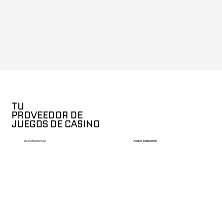
TU
PROVEEDOR DE
JUEGOS DE CASINO
Acerca de nosotros
sales@betcore.eu