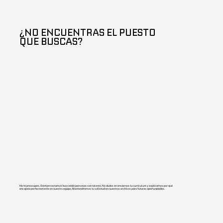
¿NO ENCUENTRAS EL PUESTO
QUE BUSCAS?
No te preocupes. Siempre estamos buscando personas con talento. No dudes en enviarnos tu currículum y explicarnos por qué
encajaría perfectamente en nuestro equipo. Mantendremos tu solicitud en nuestros archivos para futuras oportunidades.