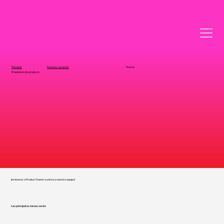
Principal
Puestos vacantes
Puesto
Propietario de producto
¡Invitamos a Product Owner a unirse a nuestro equipo!
Las principales tareas serán: