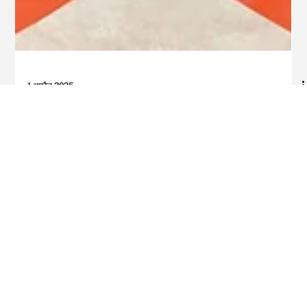
1 अप्रैल 2025
BETCORE visited ICE London 2024!
आपका
कैसीनो गेम्स