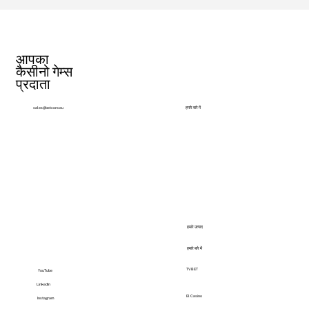
आपका
कैसीनो गेम्स
प्रदाता
हमारे बारे में
sales@betcore.eu
हमारे उत्पाद
हमारे बारे में
TVBET
YouTube
LinkedIn
El Casino
Instagram