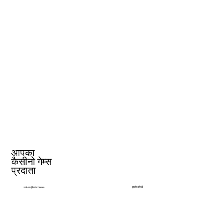
आपका
कैसीनो गेम्स
प्रदाता
हमारे बारे में
sales@betcore.eu