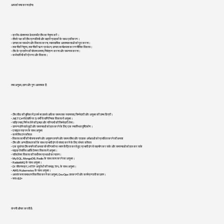
आपको क्या करना होगा:
• क्रॉस-फ़ंक्शनल डेवलपमेंट टीम का नेतृत्व करें।
• तीसरे पक्ष की टीम प्रणालियों और बाहरी ग्राहकों के साथ एकीकरण।
• उत्पाद का समर्थन और विकास करना, व्यावसायिक आवश्यकताओं को पूरा करना।
• तकनीकी नेतृत्व, तकनीकी ऋण प्रबंधन, उत्पाद कार्यक्षमता का रणनीतिक विकास।
• टीम के प्रदर्शन की योजना बनाना, नियंत्रण करना और समन्वय करना।
• कर्मचारियों की प्रेरणा और विकास।
क्या अनुभव, ज्ञान और गुण आवश्यक हैं:
• टीम लीड की भूमिका में 2 वर्ष या उससे अधिक समय तक स्वायत्तता, जिम्मेदारी और अनुभव की उच्च डिग्री।
• .NET C# प्लेटफ़ॉर्म पर 5 वर्षों से वाणिज्यिक विकास में अनुभव।
• सक्रियता, निर्णय लेने की इच्छा और परिणामों की जिम्मेदारी लेना।
• उत्पन्न होने वाले मुद्दों और समस्याओं को हल करने के लिए एक व्यवस्थित दृष्टिकोण।
• एजाइल स्क्रम के साथ अनुभव
• कार्य विघटन कौशल
• विकास कार्यों की योजना बनाने और अनुमान लगाने और समय सीमा और ग्राहक अपेक्षाओं को प्रबंधित करने की क्षमता
• टीम और अन्य हितधारकों के साथ प्रभावी ढंग से संवाद करने के लिए संचार कौशल
• एक सुसंगत टीम बनाने की क्षमता जो परिणामों पर ध्यान केंद्रित करते हुए प्रभावी ढंग से सहयोग कर सके और समस्याओं को हल कर सके
• माइक्रोसर्विस आर्किटेक्चर विकास में अनुभव।
• सॉफ़्टवेयर विकास की सर्वोत्तम प्रथाओं का पालन।
• MySQL, MongoDB, Redis के साथ काम करने का अनुभव।
• RabbitMQ के साथ अनुभव।
• DI जीवनचक्र, HTTP अनुरोधों की समझ, TPL के साथ अनुभव।
• AWS/Kubernetes के साथ अनुभव।
• अवसंरचना समाधान विकसित करने का अनुभव, DevOps उपकरणों और कार्यप्रणाली का ज्ञान।
• रूस - B2+
कंपनी ऑफर करती है: