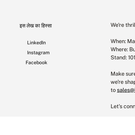
We're thr
इस लेख का हिस्सा
When: Mar
LinkedIn
Where: Bu
Instagram
Stand: 10
Facebook
Make sure
we're sha
to 
sales@
Let's con