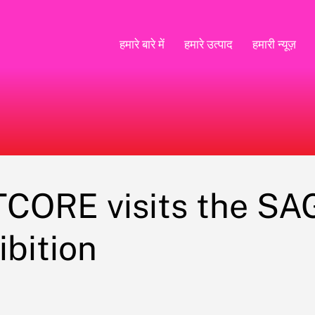
हमारे बारे में
हमारे उत्पाद
हमारी न्यूज़
CORE visits the S
ibition