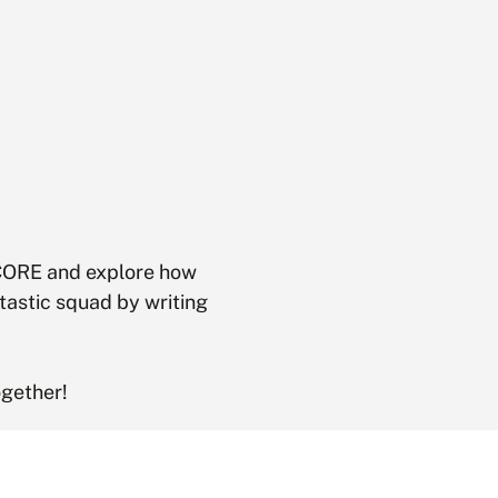
TCORE and explore how 
tastic squad by writing 
ogether!