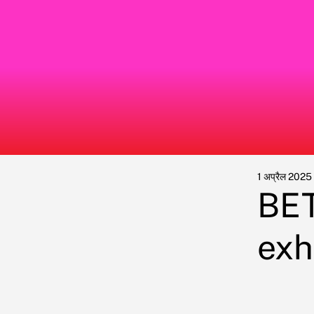
1 अप्रैल 2025
BET
exh