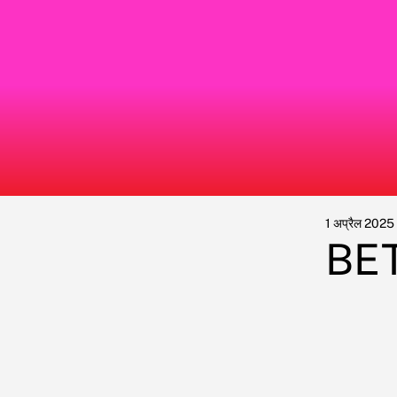
1 अप्रैल 2025
BET