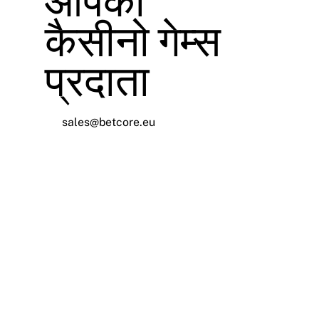
आपका
कैसीनो गेम्स
प्रदाता
sales@betcore.eu