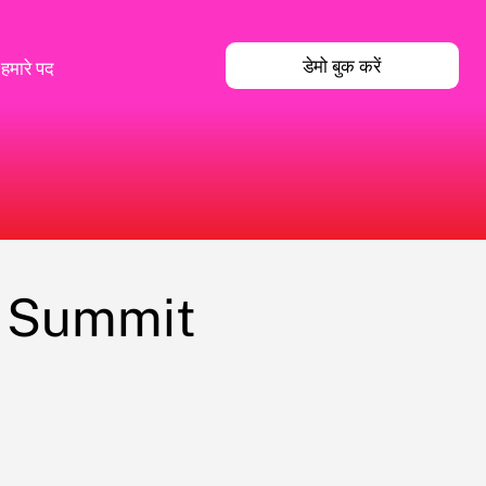
डेमो बुक करें
हमारे पद
C Summit