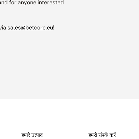
tand for anyone interested 
ia 
sales@betcore.eu
!
हमारे उत्पाद
हमसे संपर्क करें