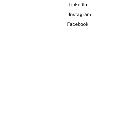
LinkedIn
Instagram
Facebook