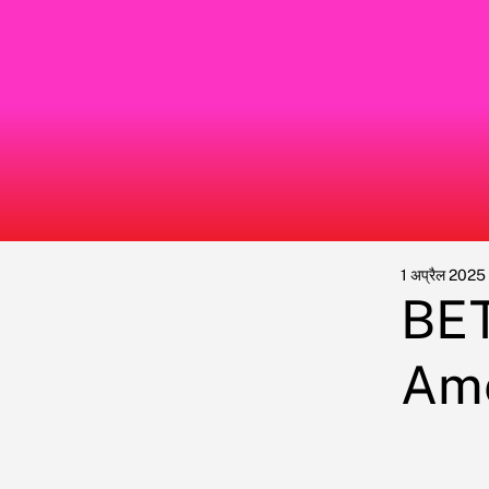
1 अप्रैल 2025
BET
Ame