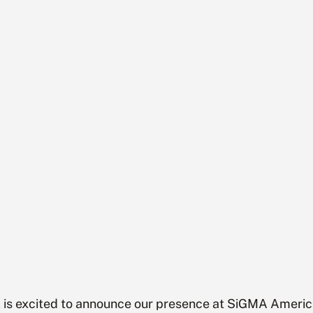
s excited to announce our presence at SiGMA America