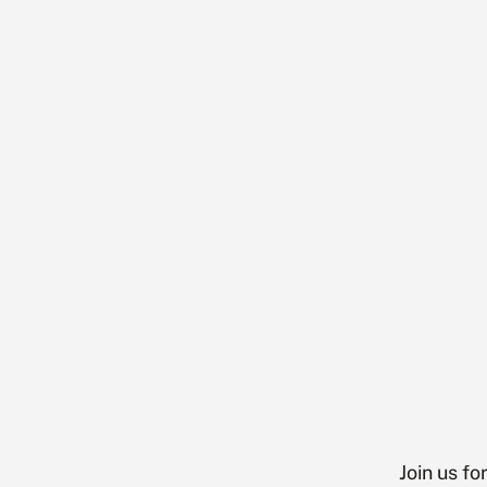
Join us f