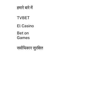
हमारे बारे में
TVBET
El Casino
Bet on
Games
सर्वाधिकार सुरक्षित