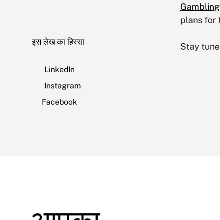
Gambling 
plans for 
इस लेख का हिस्सा
Stay tune
LinkedIn
Instagram
Facebook