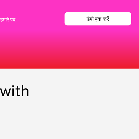
डेमो बुक करें
हमारे पद
with