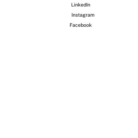
LinkedIn
Instagram
Facebook