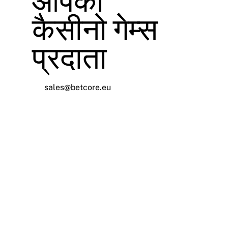
आपका
कैसीनो गेम्स
प्रदाता
sales@betcore.eu