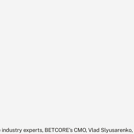
 industry experts, BETCORE’s CMO, Vlad Slyusarenko, p