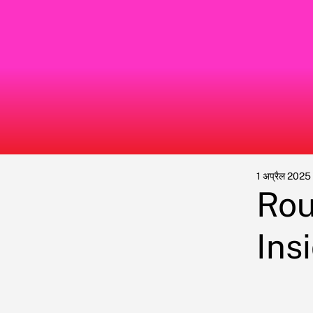
1 अप्रैल 2025
Rou
Ins