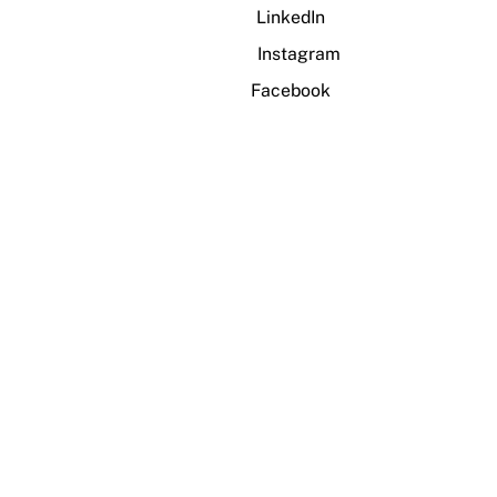
LinkedIn
Instagram
Facebook