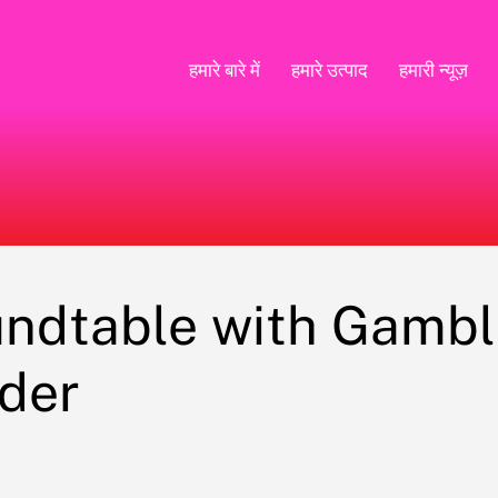
हमारे बारे में
हमारे उत्पाद
हमारी न्यूज़
ndtable with Gambl
ider