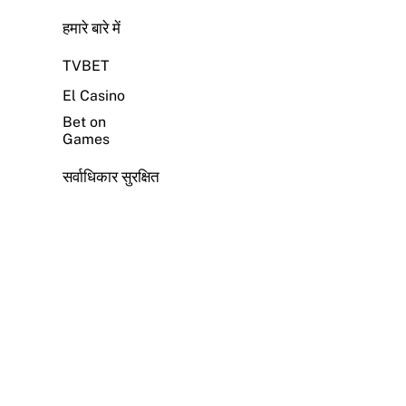
हमारे बारे में
TVBET
El Casino
Bet on
Games
सर्वाधिकार सुरक्षित