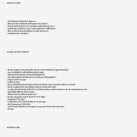
आपको क्या करना होगा:
• क्रॉस-फ़ंक्शनल डेवलपमेंट टीम का नेतृत्व करें।
• तीसरे पक्ष की टीम प्रणालियों और बाहरी ग्राहकों के साथ एकीकरण।
• उत्पाद का समर्थन और विकास करना, व्यावसायिक आवश्यकताओं को पूरा करना।
• तकनीकी नेतृत्व, तकनीकी ऋण प्रबंधन, उत्पाद कार्यक्षमता का रणनीतिक विकास।
• टीम के प्रदर्शन की योजना बनाना, नियंत्रण करना और समन्वय करना।
• कर्मचारियों की प्रेरणा और विकास।
क्या अनुभव, ज्ञान और गुण आवश्यक हैं:
• टीम लीड की भूमिका में 2 वर्ष या उससे अधिक समय तक स्वायत्तता, जिम्मेदारी और अनुभव की उच्च डिग्री।
• .NET C# प्लेटफ़ॉर्म पर 5 वर्षों से वाणिज्यिक विकास में अनुभव।
• सक्रियता, निर्णय लेने की इच्छा और परिणामों की जिम्मेदारी लेना।
• उत्पन्न होने वाले मुद्दों और समस्याओं को हल करने के लिए एक व्यवस्थित दृष्टिकोण।
• एजाइल स्क्रम के साथ अनुभव
• कार्य विघटन कौशल
• विकास कार्यों की योजना बनाने और अनुमान लगाने और समय सीमा और ग्राहक अपेक्षाओं को प्रबंधित करने की क्षमता
• टीम और अन्य हितधारकों के साथ प्रभावी ढंग से संवाद करने के लिए संचार कौशल
• एक सुसंगत टीम बनाने की क्षमता जो परिणामों पर ध्यान केंद्रित करते हुए प्रभावी ढंग से सहयोग कर सके और समस्याओं को हल कर सके
• माइक्रोसर्विस आर्किटेक्चर विकास में अनुभव।
• सॉफ़्टवेयर विकास की सर्वोत्तम प्रथाओं का पालन।
• MySQL, MongoDB, Redis के साथ काम करने का अनुभव।
• RabbitMQ के साथ अनुभव।
• DI जीवनचक्र, HTTP अनुरोधों की समझ, TPL के साथ अनुभव।
• AWS/Kubernetes के साथ अनुभव।
• अवसंरचना समाधान विकसित करने का अनुभव, DevOps उपकरणों और कार्यप्रणाली का ज्ञान।
• रूस - B2+
कंपनी ऑफर करती है: