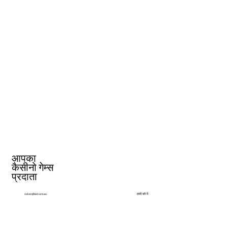
आपका
कैसीनो गेम्स
प्रदाता
हमारे बारे में
sales@betcore.eu