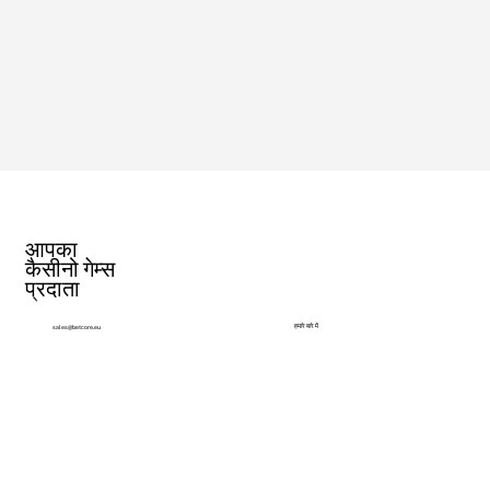
आपका
कैसीनो गेम्स
प्रदाता
हमारे बारे में
sales@betcore.eu