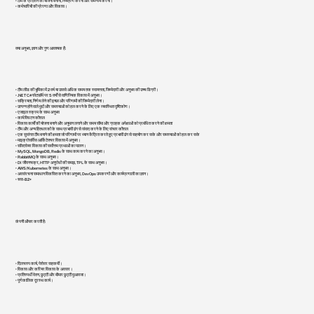
• टीम के प्रदर्शन की योजना बनाना, नियंत्रण करना और समन्वय करना।
• कर्मचारियों की प्रेरणा और विकास।
क्या अनुभव, ज्ञान और गुण आवश्यक हैं:
• टीम लीड की भूमिका में 2 वर्ष या उससे अधिक समय तक स्वायत्तता, जिम्मेदारी और अनुभव की उच्च डिग्री।
• .NET C# प्लेटफ़ॉर्म पर 5 वर्षों से वाणिज्यिक विकास में अनुभव।
• सक्रियता, निर्णय लेने की इच्छा और परिणामों की जिम्मेदारी लेना।
• उत्पन्न होने वाले मुद्दों और समस्याओं को हल करने के लिए एक व्यवस्थित दृष्टिकोण।
• एजाइल स्क्रम के साथ अनुभव
• कार्य विघटन कौशल
• विकास कार्यों की योजना बनाने और अनुमान लगाने और समय सीमा और ग्राहक अपेक्षाओं को प्रबंधित करने की क्षमता
• टीम और अन्य हितधारकों के साथ प्रभावी ढंग से संवाद करने के लिए संचार कौशल
• एक सुसंगत टीम बनाने की क्षमता जो परिणामों पर ध्यान केंद्रित करते हुए प्रभावी ढंग से सहयोग कर सके और समस्याओं को हल कर सके
• माइक्रोसर्विस आर्किटेक्चर विकास में अनुभव।
• सॉफ़्टवेयर विकास की सर्वोत्तम प्रथाओं का पालन।
• MySQL, MongoDB, Redis के साथ काम करने का अनुभव।
• RabbitMQ के साथ अनुभव।
• DI जीवनचक्र, HTTP अनुरोधों की समझ, TPL के साथ अनुभव।
• AWS/Kubernetes के साथ अनुभव।
• अवसंरचना समाधान विकसित करने का अनुभव, DevOps उपकरणों और कार्यप्रणाली का ज्ञान।
• रूस - B2+
कंपनी ऑफर करती है:
• दिलचस्प कार्य, पेशेवर सहकर्मी।
• विकास और करियर विकास के अवसर।
• प्रतिस्पर्धी वेतन, छुट्टी और बीमार छुट्टी मुआवजा।
• पूर्णकालिक दूरस्थ कार्य।