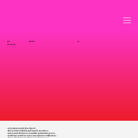
मुख्य
खुले स्थानों
पद
टीम की अगवाई
• क्रॉस-फ़ंक्शनल डेवलपमेंट टीम का नेतृत्व करें।
• तीसरे पक्ष की टीम प्रणालियों और बाहरी ग्राहकों के साथ एकीकरण।
• उत्पाद का समर्थन और विकास करना, व्यावसायिक आवश्यकताओं को पूरा करना।
• तकनीकी नेतृत्व, तकनीकी ऋण प्रबंधन, उत्पाद कार्यक्षमता का रणनीतिक विकास।