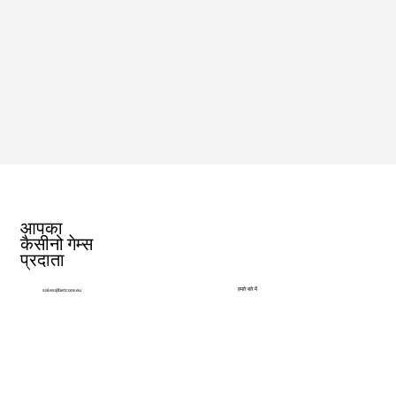
आपका
कैसीनो गेम्स
प्रदाता
हमारे बारे में
sales@betcore.eu