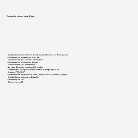
O que você precisa ser capaz de fazer:
- Experiência no desenvolvimento de testes automáticos em Java - 2 anos ou mais
- Experiência com Selenide - a partir de 1 ano
- Experiência com RestAssured - a partir de 1 ano
- Experiência com XPath - a partir de 1 ano
- Experiência com Git - a partir de 1 ano
- Ser capaz de escrever consultas SQL simples
- Compreender e ser capaz de praticar o padrão de design PageObject
- Entender HTTP/REST
- Experiência com ferramentas de teste (Chrome DevTools, Postman, Swagger)
- Experiência com rastreadores de tarefas
- Experiência com TMS
- Russo no mínimo B2