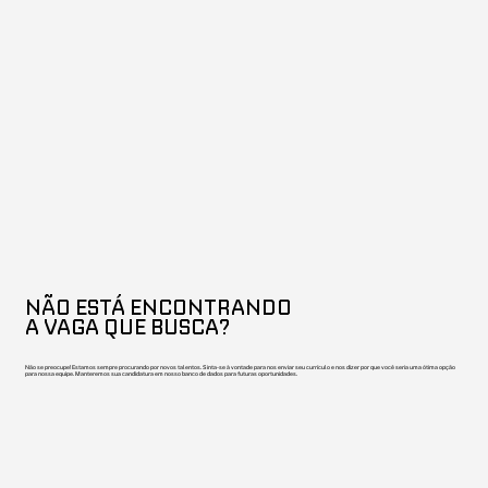
NÃO ESTÁ ENCONTRANDO
A VAGA QUE BUSCA?
Não se preocupe! Estamos sempre procurando por novos talentos. Sinta-se à vontade para nos enviar seu currículo e nos dizer por que você seria uma ótima opção
para nossa equipe. Manteremos sua candidatura em nosso banco de dados para futuras oportunidades.