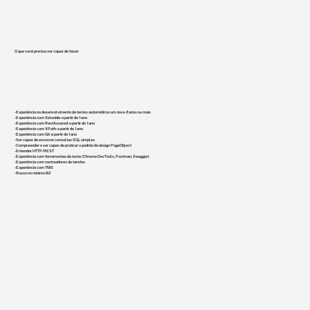
O que você precisa ser capaz de fazer:
- Experiência no desenvolvimento de testes automáticos em Java - 2 anos ou mais
- Experiência com Selenide - a partir de 1 ano
- Experiência com RestAssured - a partir de 1 ano
- Experiência com XPath - a partir de 1 ano
- Experiência com Git - a partir de 1 ano
- Ser capaz de escrever consultas SQL simples
- Compreender e ser capaz de praticar o padrão de design PageObject
- Entender HTTP/REST
- Experiência com ferramentas de teste (Chrome DevTools, Postman, Swagger)
- Experiência com rastreadores de tarefas
- Experiência com TMS
- Russo no mínimo B2