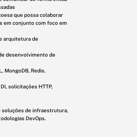
ssadas
coesa que possa colaborar
as em conjunto com foco em
e arquitetura de
 de desenvolvimento de
L, MongoDB, Redis.
DI, solicitações HTTP,
 soluções de infraestrutura,
todologias DevOps.