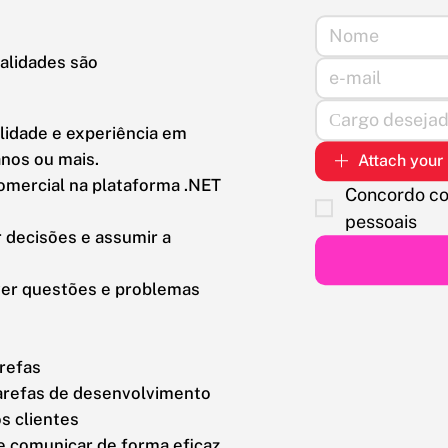
alidades são
ilidade e experiência em
anos ou mais.
Attach your
omercial na plataforma .NET
Concordo co
pessoais
r decisões e assumir a
ver questões e problemas
refas
tarefas de desenvolvimento
s clientes
e comunicar de forma eficaz