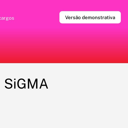
Versão demonstrativa
cargos
at SiGMA