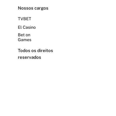
Nossos cargos
TVBET
El Casino
Bet on
Games
Todos os direitos
reservados