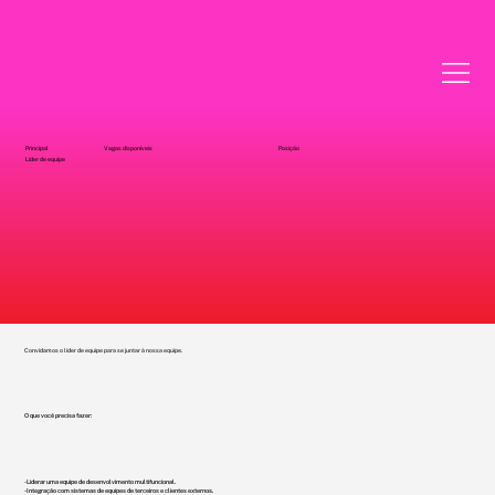
Principal
Vagas disponíveis
Posição
Líder de equipe
Convidamos o líder de equipe para se juntar à nossa equipe.
O que você precisa fazer:
- Liderar uma equipe de desenvolvimento multifuncional.
- Integração com sistemas de equipes de terceiros e clientes externos.