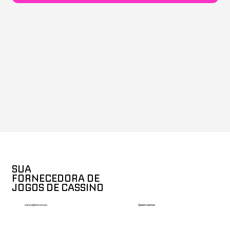
SUA
FORNECEDORA DE
JOGOS DE CASSINO
Quem somos
sales@betcore.eu