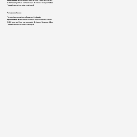
- Oportunidade de desenvolvimento e crescimento na carreira.
- Salário competitivo, compensação de férias e licença médica.
- Trabalho remoto em tempo integral.
A empresa oferece:
- Tarefas interessantes, colegas profissionais.
- Oportunidade de desenvolvimento e crescimento na carreira.
- Salário competitivo, compensação de férias e licença médica.
- Trabalho remoto em tempo integral.