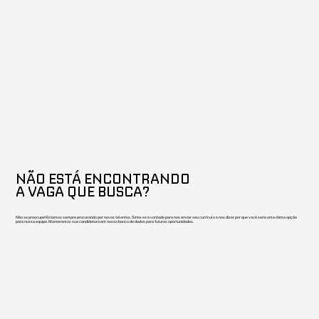
NÃO ESTÁ ENCONTRANDO
A VAGA QUE BUSCA?
Não se preocupe! Estamos sempre procurando por novos talentos. Sinta-se à vontade para nos enviar seu currículo e nos dizer por que você seria uma ótima opção
para nossa equipe. Manteremos sua candidatura em nosso banco de dados para futuras oportunidades.