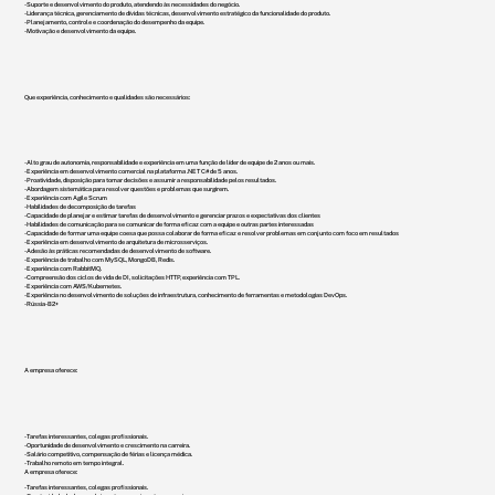
- Suporte e desenvolvimento do produto, atendendo às necessidades do negócio.
- Liderança técnica, gerenciamento de dívidas técnicas, desenvolvimento estratégico da funcionalidade do produto.
- Planejamento, controle e coordenação do desempenho da equipe.
- Motivação e desenvolvimento da equipe.
Que experiência, conhecimento e qualidades são necessários:
- Alto grau de autonomia, responsabilidade e experiência em uma função de líder de equipe de 2 anos ou mais.
- Experiência em desenvolvimento comercial na plataforma .NET C# de 5 anos.
- Proatividade, disposição para tomar decisões e assumir a responsabilidade pelos resultados.
- Abordagem sistemática para resolver questões e problemas que surgirem.
- Experiência com Agile Scrum
- Habilidades de decomposição de tarefas
- Capacidade de planejar e estimar tarefas de desenvolvimento e gerenciar prazos e expectativas dos clientes
- Habilidades de comunicação para se comunicar de forma eficaz com a equipe e outras partes interessadas
- Capacidade de formar uma equipe coesa que possa colaborar de forma eficaz e resolver problemas em conjunto com foco em resultados
- Experiência em desenvolvimento de arquitetura de microsserviços.
- Adesão às práticas recomendadas de desenvolvimento de software.
- Experiência de trabalho com MySQL, MongoDB, Redis.
- Experiência com RabbitMQ.
- Compreensão dos ciclos de vida de DI, solicitações HTTP, experiência com TPL.
- Experiência com AWS/Kubernetes.
- Experiência no desenvolvimento de soluções de infraestrutura, conhecimento de ferramentas e metodologias DevOps.
- Rússia - B2+
A empresa oferece:
- Tarefas interessantes, colegas profissionais.
- Oportunidade de desenvolvimento e crescimento na carreira.
- Salário competitivo, compensação de férias e licença médica.
- Trabalho remoto em tempo integral.
A empresa oferece:
- Tarefas interessantes, colegas profissionais.