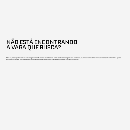
NÃO ESTÁ ENCONTRANDO
A VAGA QUE BUSCA?
Não se preocupe! Estamos sempre procurando por novos talentos. Sinta-se à vontade para nos enviar seu currículo e nos dizer por que você seria uma ótima opção
para nossa equipe. Manteremos sua candidatura em nosso banco de dados para futuras oportunidades.