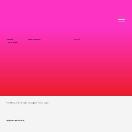
Principal
Vagas disponíveis
Posição
Líder de equipe
Convidamos o líder de equipe para se juntar à nossa equipe.
O que você precisa fazer: