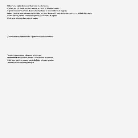
- Liderar uma equipe de desenvolvimento multifuncional.
- Integração com sistemas de equipes de terceiros e clientes externos.
- Suporte e desenvolvimento do produto, atendendo às necessidades do negócio.
- Liderança técnica, gerenciamento de dívidas técnicas, desenvolvimento estratégico da funcionalidade do produto.
- Planejamento, controle e coordenação do desempenho da equipe.
- Motivação e desenvolvimento da equipe.
Que experiência, conhecimento e qualidades são necessários:
- Tarefas interessantes, colegas profissionais.
- Oportunidade de desenvolvimento e crescimento na carreira.
- Salário competitivo, compensação de férias e licença médica.
- Trabalho remoto em tempo integral.